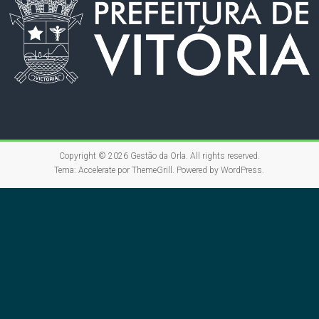
Copyright © 2026
Gestão da Orla
. All rights reserved.
Tema:
Accelerate
por ThemeGrill. Powered by
WordPress
.