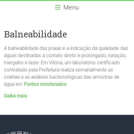
Gestão
Skip
Menu
to
da
content
Orla
Balneabilidade
Gestão
das
A balneabilidade das praias é a indicação da qualidade das
praias
águas destinadas a contato direto e prolongado, natação,
de
mergulho e lazer. Em Vitória, um laboratório certificado
Vitória
contratado pela Prefeitura realiza semanalmente as
coletas e as análises bacteriológicas das amostras de
água em
Pontos monitorados
.
Saiba mais