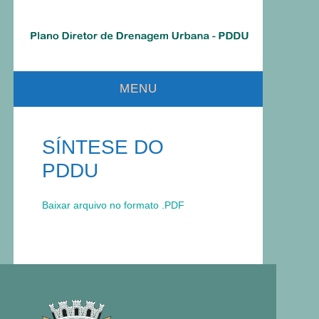
MENU
O QUE É!
SÍNTESE DO
PARA QUE SERVE?
PDDU
HISTÓRICO
DIRETRIZES
Baixar arquivo no formato .PDF
SÍNTESE DO PDDU
AUDIÊNCIA PÚBLICA
PRODUTO FINAL