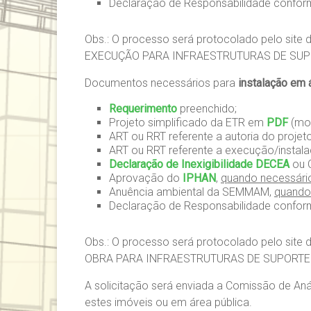
Declaração de Responsabilidade confo
Obs.: O processo será protocolado pelo site da
EXECUÇÃO PARA INFRAESTRUTURAS DE SUPO
Documentos necessários para
instalação em á
Requerimento
preenchido;
Projeto simplificado da ETR em
PDF
(mo
ART ou RRT referente a autoria do projeto
ART ou RRT referente a execução/instala
Declaração de Inexigibilidade DECEA
ou 
Aprovação do
IPHAN
,
quando necessári
Anuência ambiental da SEMMAM,
quando
Declaração de Responsabilidade confo
Obs.: O processo será protocolado pelo site da
OBRA PARA INFRAESTRUTURAS DE SUPORTE 
A solicitação será enviada a Comissão de An
estes imóveis ou em área pública.