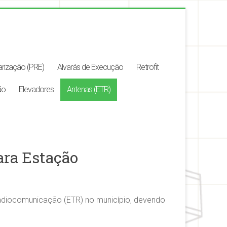
arização (PRE)
Alvarás de Execução
Retrofit
ão
Elevadores
Antenas (ETR)
ara Estação
Radiocomunicação (ETR) no município, devendo