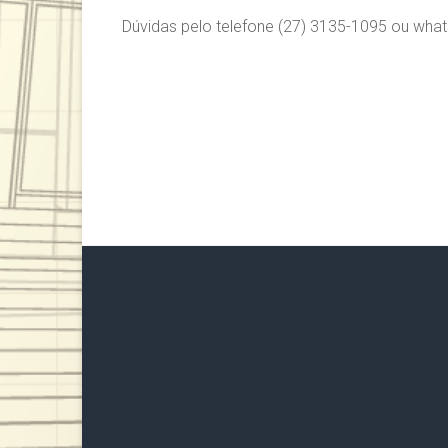
Dúvidas pelo telefone (27) 3135-1095 ou what