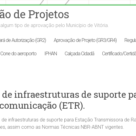
o de Projetos
algum tipo de aprovação pelo Município de Vitória.
ará de Autorização (GR2)
Aprovação de Projeto (GR3/GR4)
Regul
Cone do aeroporto
IPHAN
Calçada Cidadã
Certificado/Certid
 de infraestruturas de suporte p
ocomunicação (ETR).
o de infraestruturas de suporte para Estação Transmissora de 
nentes, assim como as Normas Técnicas NBR-ABNT vigentes.