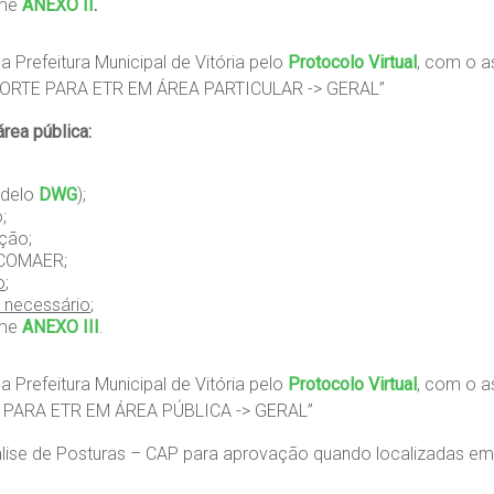
rme
ANEXO II
.
 Prefeitura Municipal de Vitória pelo
Protocolo Virtual
, com o 
RTE PARA ETR EM ÁREA PARTICULAR -> GERAL”
rea pública:
delo
DWG
);
;
ção;
COMAER;
o
;
 necessário
;
rme
ANEXO III
.
 Prefeitura Municipal de Vitória pelo
Protocolo Virtual
, com o 
PARA ETR EM ÁREA PÚBLICA -> GERAL”
álise de Posturas – CAP para aprovação quando localizadas em