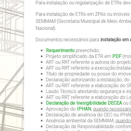
Para instalação ou regularização de ETRs dever
Para instalação de ETRs em ZPAs ou imóveis 
SEMMAM (Secretaria Municipal de Meio Ambiente
Nacional).
Documentos necessários para
instalação em á
Requerimento
preenchido;
Projeto simplificado da ETR em
PDF
(mo
ART ou RRT referente a autoria do projeto
ART ou RRT referente a execução/instala
Título de propriedade ou posse do imóve
Declaração autorizando a instalação, do
ART ou RRT referente a elaboração do S
Laudo Técnico atestando segurança e es
ART ou RRT referente a elaboração do L
Declaração de Inexigibilidade DECEA
ou 
Aprovação do
IPHAN
,
quando necessári
Declaração de anuência do CEC ou IPHA
Anuência ambiental da SEMMAM,
quando
Declaração de Responsabilidade confo