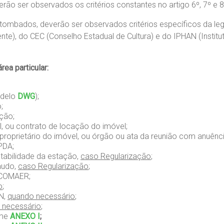
ão ser observados os critérios constantes no artigo 6º, 7º e 8º 
tombados, deverão ser observados critérios específicos da l
), do CEC (Conselho Estadual de Cultura) e do IPHAN (Instituto
rea particular:
delo
DWG
);
;
ção;
l, ou contrato de locação do imóvel;
 proprietário do imóvel, ou órgão ou ata da reunião com anuên
PDA;
tabilidade da estação,
caso Regularização
;
audo,
caso Regularização
;
COMAER;
o
;
N,
quando necessário
;
 necessário
;
rme
ANEXO I
;