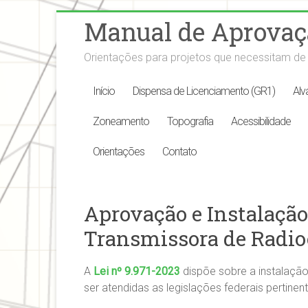
Skip
Manual de Aprovaçã
to
content
Orientações para projetos que necessitam de 
Início
Dispensa de Licenciamento (GR1)
Alv
Zoneamento
Topografia
Acessibilidade
Orientações
Contato
Aprovação e Instalação
Transmissora de Radi
A
Lei nº 9.971-2023
dispõe sobre a instalaçã
ser atendidas as legislações federais perti