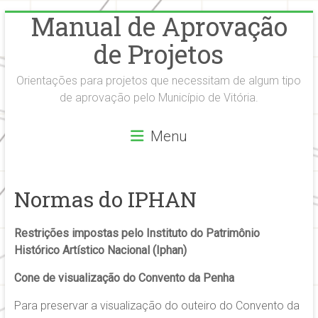
Manual de Aprovação
Skip
to
de Projetos
content
Orientações para projetos que necessitam de algum tipo
de aprovação pelo Município de Vitória.
Menu
Normas do IPHAN
Restrições impostas pelo Instituto do Patrimônio
Histórico Artístico Nacional (Iphan)
Cone de visualização do Convento da Penha
​Para
preservar a visualização do outeiro do Convento da